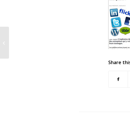
The Social Media
Awards – Beirut – First
Edition
Share thi