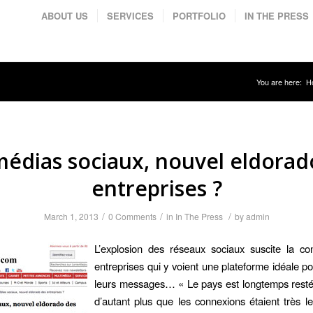
ABOUT US
SERVICES
PORTFOLIO
IN THE PRESS
You are here:
H
médias sociaux, nouvel eldorad
entreprises ?
/
/
/
March 1, 2013
0 Comments
in
In The Press
by
admin
L’explosion des réseaux sociaux suscite la co
entreprises qui y voient une plateforme idéale po
leurs messages… « Le pays est longtemps resté 
d’autant plus que les connexions étaient très l