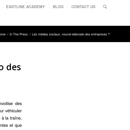
EASTLINE ACADEMY
BLOG
CONTACT US
ome
/
In The Press
/
Les médias sociaux, nouvel eldorado des entreprises ?
o des
nvoitise des
ur véhiculer
à la traîne,
entes et que